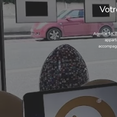
Votr
Agence 5K IM
appart
accompagne