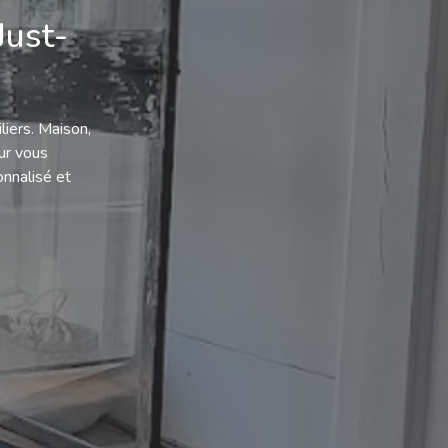
Just-
iers. Maison,
ur vous
onnalisé et