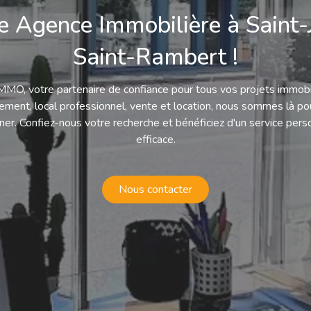
e Agence Immobilière à Saint-
Saint-Rambert !
MO, votre partenaire de confiance pour tous vos projets immobil
ement, local professionnel, vente et location, nous sommes là po
r. Confiez-nous votre recherche et bénéficiez d'un service pers
efficace.
Nous contacter