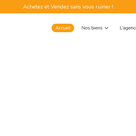
Achetez et Vendez sans vous ruiner !
Accueil
Nos biens
L’agenc
Maisons et villas
Appartements
Espace Pro